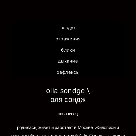
воздух
отражения
блики
дыхание
рефлексы
olia sondge \
оля сондж
живописец.
родилась, живёт и работает в Москве. Живописи и
рисунку обучалась в мастерской А. Е. Очнева, а также в